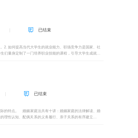
支持政策与平台的内容，体现前沿性与时代性，突出创新性。注
的土壤、条件和实践全景及动态。第三，开展团队组建、计划书
边典型案例，根据教学主题，进行教学案例研究和创业实践，案
，并真刀实枪开干，干出成效、收获成长。2.更适合新一代大
“校内理论教师+校外企业家、投资人导师（来自湾区）”对话
已结束
、面向乡村和公益群体等多渠道真实项目及创业情景的项目库。
《双创青春—广州大学学生创新创业践行纪》节目。采取“创业
，节目全频道播出，并作为教学视频使用。3.更适合新一代大学生
。2. 如何提高当代大学生的就业能力、职场竞争力是国家、社
答环节，学生须答完屏幕上的习题才继续播放。学生组队自行拍
学生们量身定制了一门培养职业技能的课程，引导大学生成就更
用国家级创新创业学院和国家级众创空间平台开展创业实践。
组织学生与合作高校学生共建团队。每年均有20余支团队参加
课程的目标：1. 了解创业及创业过程2. 激发创业意愿与培
机会的识别与利用7. 学会运用商业画布进行商业模式分析8. 商
计划书11. 掌握创业路演的方法与技巧
已结束
实际的特点。 婚姻家庭法共有十讲：婚姻家庭的法律解读、婚
力的理性认知、配偶关系的义务履行、亲子关系的有序建立、离
庭法的基础理论、基本规范与司法解释；有助于领悟与提升婚姻