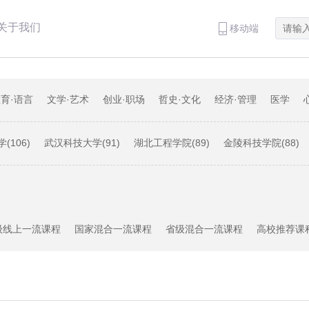
关于我们
移动端
育·语言
文学·艺术
创业·职场
哲史·文化
经济·管理
医学
(106)
武汉科技大学(91)
湖北工程学院(89)
金陵科技学院(88)
29)
黑龙江大学(28)
福建师范大学(22)
哈尔滨学院(21)
昆明理
大学(15)
广西师范大学(13)
优课大学(11)
河南大学(8)
福建理工
级线上一流课程
国家混合一流课程
省级混合一流课程
高校推荐课
目