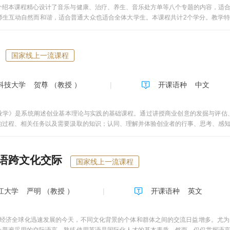
ersistence第十四周unit 14 Roots about Variation and Change unit 15 Roots abo
佐证经济学原理，在雅俗共赏中提供了一种富有感染力的授课方式。2. 教学语言优美
介绍本课程精心设计了音乐与健康、治疗、养生、音乐处方单等八个专题的内容，适
ngunit 16 Roots about Nutrition and Rejuvenation第十六周复习及准备考
感染人。因此课程线上互动十分活跃，学生发帖总数（每学期平均3-5万条）、教师
师生互动自然而和谐，适合普通大众也适合全体大学生。本课程共计2个学分。教学特
方式新颖，方法独特，匠心独具，优课联盟的《MOOC实战》课程专门采访本课程团队
开的心灵“良药”。生活中可谓到处都有音乐，因此这两者的结合可谓是聚焦了热点。清
课程学习参考。3. 教学内容丰富厚重，呈现文史哲交差互补之特色。以经济学原理为
的角度来看，音乐有升华情感、净化灵魂的作用，对于校正人的异常行为等，音乐有
种通史哲，融文经的经济学授课范示与风格。4．寓思想品德与人生观的教育与养成
，心理以及社会适应能力三个方面来讲述音乐与健康的关联，并讲解了人们关注的音
界。 由本人所著的配套教材《生活中的经济学》已于2018年由学林出版社出版
国家线上一流课程
如何简单易行得对自己进行生活化的音乐治疗。3.实录视频案例。本课程运用大量高
特别订制），加强听众的直观感受，让音乐直抵人内心深处，有着强烈的听觉和视觉冲
、与学生互动积极自然、案例简明易懂，课程逻辑严谨，图文混合讲解。易被不同文化
科技大学
贺尊 （教授 ）
开课语种
中文
业学》是系统阐述创业基本理论与实践的基础课程。通过讲授商业创意的发掘与评估
的过程、相关任务以及需要汲取的知识；认同、理解并体验创业者的行事、思考、感
升认知认识能力,培养人际交往能力，成为知识发掘者、学习主导者以及创业扮演者；在
的创业者,也可以成为一个优秀的“内创业者”。创业是一种爱好、一种激情、一种艺术
门创业学课程，是广大青年学生迎战双创时代的重要“装备”！人人都有创业潜能，人人
语跨文化交际
国家线上一流课程
、素质和经验，都应该成为自己的CEO。拥有创业素质就是为自己创造人生机遇！受过
都能更好地适应未来社会需要，在不断追求和创造人类美好生活中发挥不可估量的作用
江大学
严明 （教授 ）
开课语种
英文
经济全球化迅速发展的今天，不同文化背景的个体和群体之间的交流日益增多。尤为