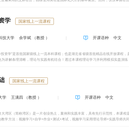
上普遍采用的交际语言，熟练使用英语是国际化人才的基本素质。然而，仅仅掌握语
之间的有效交际。因此，英语应用能力训练还应包括跨文化交际能力培养。本课程共有
题有相对深入的介绍与讨论。第一章从文化的定义、特点以及层次入手，打开文化殿
和种类；第三章对影响人们感知和认知世界的文化因素进行了剖析；第四章主要描述
资学
国家线上一流课程
在言语交际和非言语交际方面的种种表现；第七章探讨了文化模式的定义及内涵，并
在商务、教育和医疗语境中的具体表现；第九章对文化适应的过程和阶段进行了描述
科技大学
余学斌 （教授 ）
开课语种
中文
证券投资学”是首批国家级线上一流本科课程；也是湖北省省级首批精品在线开放课程
色为讲解条理清晰，理论与实践有机结合！透过本课程理论学习并利用模拟实盘演练
资源丰富，教学理念先进，教学方法多元。 欢迎加入证券投资论坛，群号码：20178
础
国家线上一流课程
大学
王满四 （教授 ）
开课语种
中文
澳大湾区（简称湾区）是一片创业热土，案例和实践丰富，具有先行示范性，本课程是
的教学方法：视频学习+自学+作业+测试+考试，视频学习采用理论导师+实践导师共
的教学内容第一，将概念和理论情景化、流程化和操作化，提升高阶性。课程从湾区