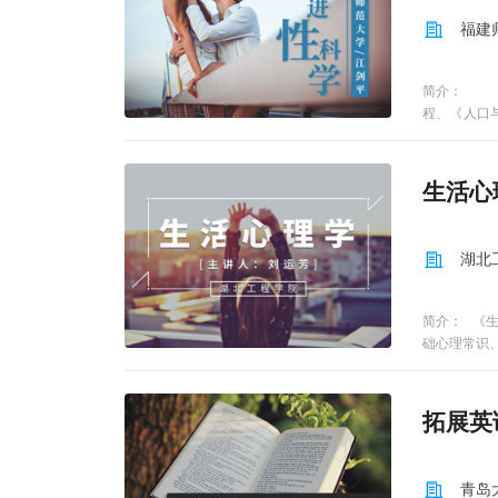
风向标、问
福建
家庭关系、
简介： 《
程、《人口
堂，导致性
罪和性违法
理学、性社
生活心
行系统的性
理特点、恋
学生走进性
湖北
形成；指导
明进步。教
方便大家学
简介： 《
但本学期的三
础心理常识
说明，并及
通过打破心
面，以追求
拓展英
青岛