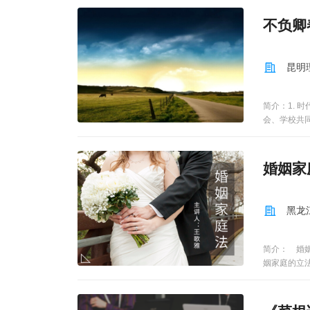
新一代大学
重政策梳理
不负卿
撰写、项目
例体现动因
学生和博采
昆明
互动式讲授
以这些项目
团队+指导教
简介：1.
和体现湾区
会、学校共
摄路演视频
好的自己。
第二，组织
广州大学城
婚姻家
养创业精神3
业模式选择的
黑龙
简介： 婚
姻家庭的立
婚制度的规
家庭法的伦