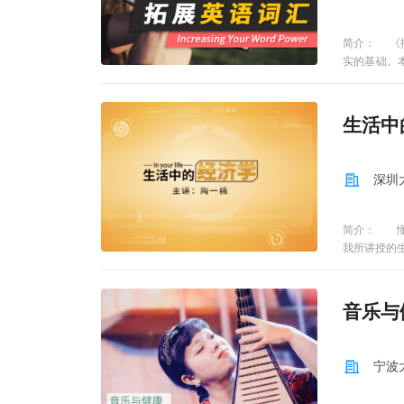
简介： 《
实的基础。
法，强化记
学生学习课
段词汇学习
生活中
视频”、 “
每段视频约
“在线讨论
深圳
程由青岛大
优秀教学团
助学习者扩
简介： 懂
任教师12
我所讲授的
题分为2—
进行人生的
止，计为“一
择，悄然地
少于3次
式。 生活
音乐与
第一周unit 
是浪漫的经
周unit 3 Ro
着价值规律
and Pushin
活方式。从
宁波
Fear, Thro
化，一种精
unit 11 Roo
具有以下鲜