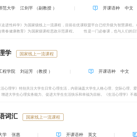
世间，情为何物、人格与命运；3、积极的学习观、职业观单元，三讲：考察学习观、
师范大学
江剑平 （副教授 ）
开课语种
中文
和谐的人际关系、甜蜜的恋爱关系；5、积极的心理调节单元，三讲：压力与缓解、平
走进性科学》为国家级线上一流课程，目前在优课联盟平台已经升级为智慧课程。
与青春健康教育》为国家级课程思政示范课程。 性是一门必修课，也与人们的日
盲多于文盲。加之媒体中各种性自由观念和性行为的影响，人间悲剧时有发生，如青
屡见不鲜。因此，性关乎于人生比什么科学和艺术更大（张竞生语）。 《走进性科
会学和性教育学等研究性科学发展规律的学科为理论基础，从人类性的生物属性、心
理学
国家线上一流课程
健康教育过程。性生物学教育主要包括性解剖与性生理、性发育与性卫生保健、性行
爱择偶与婚前性行为、性少数与性心理异常、性功能障碍；性社会学包括人口与生育
科学，揭开性的神秘面纱，使学生初步掌握性的基本知识，消除性愚昧和性无知，预
工程学院
刘运芳 （教授 ）
开课语种
中文
人们树立健康的性观念和性形象，规范人们的性行为，建立和谐的人际关系，并为恋
学进度课程安排为每周讲授一个章节（即一个知识单元），每个单元有不同的知识点，每
习，以下仅为正常的学习进度。而本课程采用的是闯关模式，即完成一个章节内容后
生活心理学》特别关注大学生日常心理生活，内容涵盖大学生人格心理、交际心理、
次作业会按正常进度的时间发放（第一次作业为1-4章内容，第二次作业为5-8章内
、增进大学生心理实务能力、促进大学生生活快乐和幸福为目标。《生活心理学》不
时完成、提交作业。
理学各分支学科的学科界限和学科知识的系统性，以拓展心理学视野；通过对现实生
课程的实用性和趣味性。生活心理学的教学理念是“用心理科学的理性之光，照耀人际生
语词汇
国家线上一流课程
大学
张惠
开课语种
英文