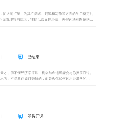
法，扩大词汇量，为其在阅读、翻译和写作等方面的学习奠定扎
习设置理想的语境，辅助以语义网络法、关键词法和图像联想
文化理解之中。课程的每个单元都包含微视频和配套练习，方便
语词汇》MOOC课程根据大学生的外语学习认知规律和本科阶
课程教学计划16周，每周讲授1个专题。每一个专题由“教学
设立一个专题，按照知识点拆分成多个相对独立而又连贯的“节”，
。主要采取在线作业提交的形式形成知识内化，提高学习效果。
“学术论坛”上进行。教学条件 《拓展英语词汇》MOOC课
已结束
名师”和“教学十佳”及最受学生欢迎的青年教师，是青岛大学
，充分尊重学生的认知规律，以轻松活泼的授课方式，有效地帮
英语专业本科生、硕士研究生和博士研究生的英语教学，现有专
天才，但不懂经济学原理，机会与命运可能会与你擦肩而过。
样化需求。课程通告 修读本课程注意事项： 1. 每一讲专
去思考；不是教你如何赚钱的，而是教你如何运用经济学的原理
的学习。 2. 每一节视频收看，从标题开始到本节结束页面为
地支配着人们的经济行为，情理之中地安排着人们的经济选
中要求的 “专题讨论和问答”，学生可以有选择地参与，每学期不
境界的提升，而是源于民族文化的特色及文化教育、传播的模
与问答，这四项分别计入平时成绩。 教学进度
而是特定文化中的经济行为与经济行为下的文化特质。文化
oots about Holding, Seizing and Following第三
中徜徉时，总是踏着文化的韵律；在文化中遨游时，又常常遵循
ing and Parting第五周unit 5 Roots about Turning, Rolling
诉大家这样的一个思想：对经济学本身的思考与遵循是一种生
ut Energy, Being alive and Life第八周unit 8 Roots about
一种分析方法，从更高境界上来讲经济学是一种信仰，一种文
即将开课
十周unit 10 Roots about Law, Judgment and Equality第十一周
叉学科特色的课程，同时把人生观的教育寓于经济学教学之中，
Sensibility第十三周unit 13 Roots about Affliction, Wisdom,
生活的独特讲授方式。用经济学原理诠释人们的选择行为，用生