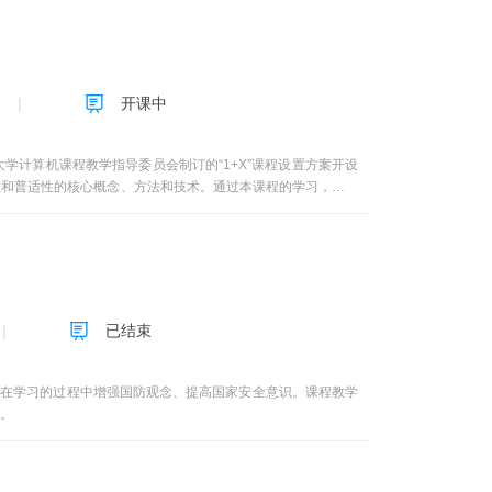
开课中
计算机课程教学指导委员会制订的“1+X”课程设置方案开设
性和普适性的核心概念、方法和技术。通过本课程的学习，使学
能力。引导学生将计算机解决问题的思想和方法应用到各自的专
程序设计基础、计算机硬件基础、计算机软件基础、IT新技术
。使学生能在熟练使用办公软件和算法工具的基础上，进一步提
已结束
，在学习的过程中增强国防观念、提高国家安全意识。课程教学
。