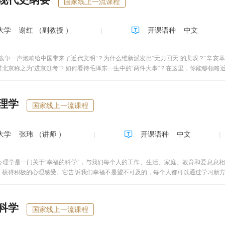
国家线上一流课程
大学
谢红 （副教授 ）
开课语种
中文
战争一声炮响给中国带来了近代文明”？为什么维新派发出“无力回天”的悲叹？“辛亥
进北京称之为“进京赶考”? 如何看待毛泽东一生中的“两件大事”？在这里，你能够领
纵览近代以来的风起云涌，体验一个文明古国今朝的自信与自豪。本课程把教材内容
价值体系，这是教材内容、教学流程的重构和创造性设计。教学视频为三位主讲教师
OC或SPOC教学的新探索。本课程属于法学门类下马克思主义理论一级学科所属的中
理学
国家线上一流课程
公共必修课，亦可作为专科等层次的公共选修课，同时可以满足各层次、各年龄段学习
课程（国家级一流本科课程），获优课联盟线上线下混合式教学案例特等奖和全国MO
大学
张玮 （讲师 ）
开课语种
中文
心理学是一门关于“幸福的科学”，与我们每个人的工作、生活、家庭、教育和爱息息
，获得积极的心理感受。它告诉我们幸福不是望不可及的，每个人都可以通过学习新
理解幸福?你要营造什么样的心态，才能在现在的大学校园生活和今后的成家立业、
方位地向你展现通向幸福人生的认知思路，启迪你的自我人文关怀修养，帮助你从思
确的理解和解释幸福、增进主观幸福感，在学习中逐渐让学生具备预测影响幸福的因
科学
国家线上一流课程
织、社会的关系，形成“社会人”的意识，树立幸福来自于为社会、组织做出积极贡
极地人文关怀单元，三讲：生命的意义、美在心中、文化的取向；2、积极的心理体验