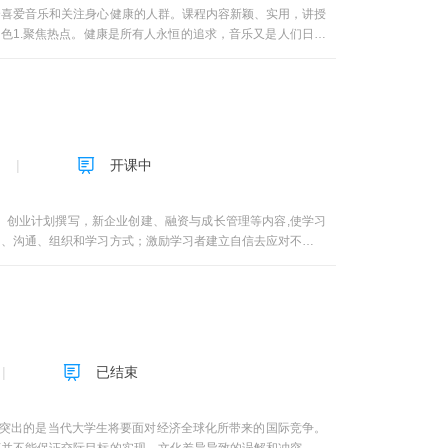
ut Dewlling and Moving第十五周unit 15 Roots about Dwelling
生动，形成了独具特色的经济学教学语言表达体系。以智慧启迪
合喜爱音乐和关注身心健康的人群。课程内容新颖、实用，讲授
试，具体考试时间另行通知。
发帖数、参与互动人数均显著超过同类课程。由于本课程线上维
色1.聚焦热点。健康是所有人永恒的追求，音乐又是人们日常
，本团队的许多做法作为《MOOC实战》的“经验访谈”课程内
代医家吴尚先说：“看花解闷，听曲消愁，有胜于服药者。”从
主线，兼有哲学的思考、历学的深度和文学的浪漫。成功地偿试
着药物难以起到的作用。2.内容丰富。本课程从健康的定义入
与经济学基础知识理论的传授之中，很好地践行了教师的职业精
乐与治疗，音乐胎教以及音乐养生等方面的热点话题，并从实践
。本课程已获国家精品在线开放课程和广东省精品在线开放课程
水平的由专业演奏家和演唱家的现场实录视频和采访花絮（都是
击力。4.深入浅出。本课程语言通俗易懂、教师授课富有激情
层次的人群理解。
开课中
、创业计划撰写，新企业创建、融资与成长管理等内容,使学习
知、沟通、组织和学习方式；激励学习者建立自信去应对不确定
职业生涯中产生创业精神的动力,清楚自己的相对优势,即使不能
、一种科学，一种实践，更是一种生活方式和人生追求！更加主
都有成功机会。人人都应该把自己看作一个“企业”，需要具备
创业教育“熏陶”的人，在任何单位和机构工作都会表现非凡、
。
已结束
突出的是当代大学生将要面对经济全球化所带来的国际竞争。