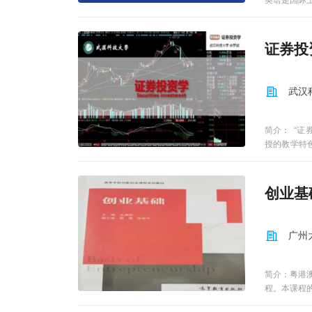
英语是国际
会阻碍人们
一些重要问
交际的定义
证券投
了文化差异
了文化差异
略和方法。
武汉
简介： “
授的教学特
象。课程教学
创业基
广州
简介：粤港
程。本课程
现湾区情景