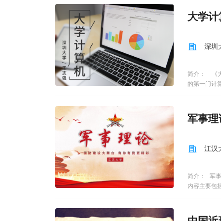
大学计
深圳
简介： 《
的第一门计
生不仅掌握
业领域中。
以及大学计
军事理
高计算机的
江汉
简介： 军
内容主要包
中国近