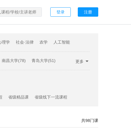
登录
注册
心理学
社会·法律
农学
人工智能
南昌大学(78)
青岛大学(51)
更多
工大学(21)
大连大学(19)
大学(7)
其他(109)
程
省级精品课
省级线下一流课程
共98门课