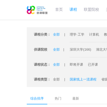
首页
课程
联盟院校
课程分类：
全部
理学·工学
计算机
教
供课院校
全部
深圳大学(166)
湖北大学
江汉大学(47)
广州大学(
课程状态：
全部
即将开课
已开课
厦门理工学院(18)
苏州
课程类型：
全部
国家线上一流课程
省
湖北省新工科课程建设项
综合排序
热门
最新