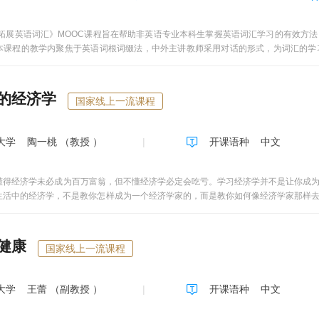
拓展英语词汇》MOOC课程旨在帮助非英语专业本科生掌握英语词汇学习的有效方
本课程的教学内聚焦于英语词根词缀法，中外主讲教师采用对话的形式，为词汇的学
忆。课程内含国学经典、希腊神话、流行元素、电影传媒等主题系列，寓词汇学习于
程内容。线上学习和线下辅导相结合，确保学习效果。教学内容和学时分配 《拓展英
过程中通常遇到的困难，提供短小精悍、实用性强的微课系列和多样化学习辅助。 本
的经济学
国家线上一流课程
思考练习”、“在线讨论与问答”三个部分构成。 “教学视频”是本课程的核心。每一讲
8—15分钟。 “思考练习”是课程的重要支撑，是实现过程性学习和评估的重要部分
与问答”有效促进课程互动。安排在每一专题讲授之后，采取专题讨论的形式，在网站的
大学
陶一桃 （教授 ）
开课语种
中文
学公共外语教育学院李秀清教授担任课程负责人，她带领的教学团队中有青岛大学“教学
队。该课程对准学生在英语学习过程中的词汇难点，运用先进的外语教学理论做指导
大英语词汇量。 青岛大学公共外语教育学院是青岛大学直属教学单位，负责全校非
得经济学未必成为百万富翁，但不懂经济学必定会吃亏。学习经济学并不是让你成为
0名，师资力量雄厚，能够充分满足学生的线上、线下学习、互动与课业指导和答疑等多
生活中的经济学，不是教你怎样成为一个经济学家的，而是教你如何像经济学家那样
4小节，每一讲以“节”为时间段累计。完成上一讲的教学视频收看，方可进入下一个专题
选择。 经济是一种生活方式，它以习惯、习俗、理念、价值观甚至文化传统自然
节”时间段。完成上一节的教学视频收看，方可进入下一节的学习。 3. 每一讲专题
影响着整个社会的经济发展方式。经济学作为一种生活方式，有时并非源于一种崇高
。 4. 收看教学视频、提交网上作业与自测、参与专题讨论
中的经济学，是对经济——文化的一种研究。所谓的经济文化，不是经济加文化，
健康
1 Roots about Hearing, Seeing, Saying and Doing第二周unit 2 R
国家线上一流课程
济，经济是实在的文化。没有无文化的经济，也没有无经济的文化；人们在价值规律
ots about Foot, Running and Walking 第四周unit 4 Roots about Dragging, Cutt
，经济文化把经济的人和文化的人高度地统一起来了。 生活中的经济学，我是想告
g第六周unit 6 Roots about Looking，Breathingand Calling第七周unit 7 Roots abo
更高境界上来说，经济学不是一堆结论，一组数学公式，也不是一种逻辑，甚至不是
大学
王蕾 （副教授 ）
开课语种
中文
wing, and Education第九周unit 9 Roots about War, Disease, and Sanitation第
神。本课程是一门以经济学理论为主体，融入哲学与文学思考为一体的具有内涵式交
ts about Breaking, Setting, and Building第十二周unit 12 Roots about Sense and 
明特色：1. 授课理念独特新颖。以故事开头，以理性与原理回归，采用寓理论于现实