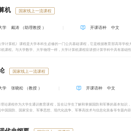
算机
国家线上一流课程
大学
戴涛 （助理教授 ）
开课语种
中文
大学计算机》课程是大学本科生必修的一门公共基础课程，它是根据教育部高等学校大学
算机课程。与大学数学、大学物理一样，大学计算机课程应讲授计算学科中具有基础
计算机科学技术的基础知识，而且让学生初步具备利用计算机分析问题和解决问题的
《大学计算机》课程内容主要有：计算机基础知识、计算理论与计算模型、算法基础、
算机素质教育等。课程实验内容涉及操作系统、办公软件、算法工具、计算机网络等
论
国家线上一流课程
应用能力。
大学
张晓松 （教授 ）
开课语种
中文
事理论课程作为大学生通识教育课程，旨在让学生了解和掌握国防和军事的基本知识
括中国国防、国家安全、军事思想、现代化战争、军事高技术与信息化装备等专题内容
现代史纲要