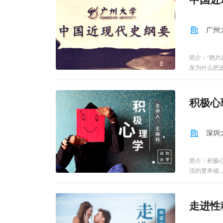
广州
简介：“鸦片
东为什么把
里，你能够
最后落脚到
长，为MO
积极心
一，为本科
品在线开放
深圳
简介：积极
活的更幸福
标。你如何
本课程将全
助学生们正
走进性
待个人与组
分：1、积