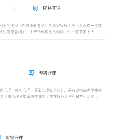
点评职业观、生财有道；4、积极的生活观单元，四讲：和睦的
即将开课
衡的心身关系、寻求改变的方法。随身课堂
相关的课程《性健康教育学》为国家级线上线下混合式一流课
常生活息息相关。由于传统观念的影响，性一直登不上大雅之
少年未婚先孕、流产现象极为普遍，性传播疾病明显增加，性犯
学》是大学生科学文化素质教育通识课程，以性生物学、性心
理属性和社会属性等三个角度，联系学生生活实际，对大学生进
为与性生活和谐；性心理学主要包括性心理发育过程、各期性心
调节、性传播疾病、性法律与性防卫等内容。通过系统教育，让
防性传播疾病，促进性生理和性心理正常发育，促进健康人格的
即将开课
爱、择偶、婚姻家庭生活作好准备，促进个人素质提高和社会文
个知识点一般讲授 5～25分钟，共计11单元46知识点。为
（含完成相应章节的测试题），就可以继续下一章节的学习了，
爱情心理、挫折心理、异常心理五个部分。课程以提高大学生基
容，第三次作业为9-11章内容），请大家注意通知和讨论栏中的
着意追求心理学知识的专业性，重在服务大学生日常生活实际。
活的热情关注，使抽象的心理学原理还原成现实的可以把握的画
活的感性之美！”。
即将开课