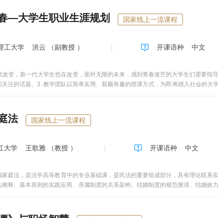
生直面真实情景将创业知识、能力、素质更为有效结合。第二，新增国家和湾区创业
和实际操作，把握创业孵化平台分布和特色，展现湾区对创业者育苗扶苗，孵化培育
春—大学生职业生涯规划
国家线上一流课程
路演、投融资对接、市场开拓等实践活动，增加挑战度，体现立德树人。选取本校身
、过程、成效，用情景、情节、情感“三情”动人，使学生线上可以体会，线下可以亲近
湾区素材的教学资源第一，为避免单一教师说教式授课的枯燥与乏味，全部授课均采用
理工大学
洪云 （副教授 ）
开课语种
中文
、辩论式研讨方式呈现。 第二，构建来源于湾区高校师生科研成果、社会企业需求
和情景为示范，启发学生真刀实枪开展创新创业实践活动。第三，在广东电视台创办
师+知名专家”互动访谈的方式，制作8个最新的本课程团队培育的“95后”创业案例
 时代改变，新一代大学生也在改变，面对无限的未来，感到青春迷茫的大学生们需要指导
特色的教学方式第一，把控学习过程。为避免离开视频刷视频，视频中间设置随机问
同关注的话题。3. 教学团队以简单实用、新颖有趣的授课方式，为即将踏入社会的大
网上提交，教师组织在线研讨。针对本校班级，另组织微信群和线下集中研讨，并利
湾区互动。利用学校与香港科技大学合作办学平台及广州友城大学联盟国际交流平台，
举办的粤港澳大学生创新创业大赛和广州友城大学联盟学生创新创业大赛并获得大奖。本
庭法
. 创业与就业的决策4. 创业团队组建与股权设计原则5. 创业团队的管理要诀6. 创业
国家线上一流课程
原则与方法9. 了解不同融资方式的优劣与融资的路径10. 能撰写规范、质量高的商业
江大学
王歌雅 （教授 ）
开课语种
中文
姻家庭法，是法学高等教育中的专业基础课，是民法的重要组成部分，具有理论联系
法阐释、基本原则的实践应用、亲属制度的关系架构、结婚制度的规范厘清、结婚效
范援引、离婚效力的法律规制。 关注、解读婚姻家庭法，有助于理解与掌握婚姻家
理价值、司法功能、维权艺术，促进婚姻家庭关系的和谐、民主与文明。