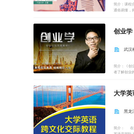
Trust and P
活中的实例
简介：课程
and Movi
人，以语言
通俗易懂，
护、互动等
生活中离不
容，供其他
美育和教化
并提供了一
手，从身体
创业学
神与道德境
角度教大家
奖。
为此次慕课
并不乏幽默
武汉
简介：《创
者了解创业
性问题,提
成为一个好
动学习一两
大学英
大量的技能
出类拔萃，
黑龙
简介： 在