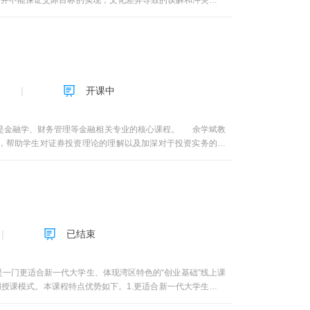
言并不能保证交际目标的实现，文化差异导致的误解和冲突往往
10个单元，涵盖了跨文化交际各个方面的主要内容，并对其中
堂的大门；第二章阐述了关于交际的基本理论，并介绍了跨文化
了跨文化交际过程中可能遇到的障碍；第五章和第六章分别探讨
对比较经典的文化理论进行了详尽阐释和分析。第八章主要介绍
和分析；第十章对如何培养跨文化交际能力提出了行之有效的策
开课中
，是金融学、财务管理等金融相关专业的核心课程。 余学斌教
，帮助学生对证券投资理论的理解以及加深对于投资实务的印
1578；下载登陆同花顺app，模拟投资，提问咨询交流。
已结束
一门更适合新一代大学生、体现湾区特色的“创业基础”线上课
同授课模式。本课程特点优势如下。1.更适合新一代大学生和呈
青年创业项目的真实情境视角进行讲解、例示、研讨和训练，使