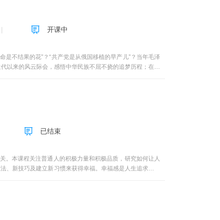
开课中
革命是不结果的花”？“共产党是从俄国移植的早产儿”？当年毛泽
略近代以来的风云际会，感悟中华民族不屈不挠的追梦历程；在这
体系转变为教学内容体系，再转变为具有逻辑结构的问题体系，
同时出镜的交互讨论式教学视频，借鉴“锵锵三人行”的多种优
国近现代史基本问题研究二级学科，为高校思想政治理论课程之
者修学分和兴趣学习。本课程2018年被教育部认定为国家精
OC联盟二等奖等多项奖励。
已结束
相关。本课程关注普通人的积极力量和积极品质，研究如何让人
方法、新技巧及建立新习惯来获得幸福。幸福感是人生追求的目
个人发展、创造价值的过程中体验到人生的美好、快乐与幸福？
维的必然王国迈向自由王国。教学效果通过本课程的学习可以帮
素的能力。帮助学生建立积极的乐观解释风格，从正向的角度看
献的幸福理念，使得学生更加接近幸福。本课程包括以下五大部
单元，五讲：幸福与你同行、价值观与人生发展、自我—人生的