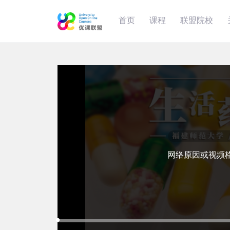
首页
课程
联盟院校
网络原因或视频
Loaded
:
Progress
:
Mute
0%
0%