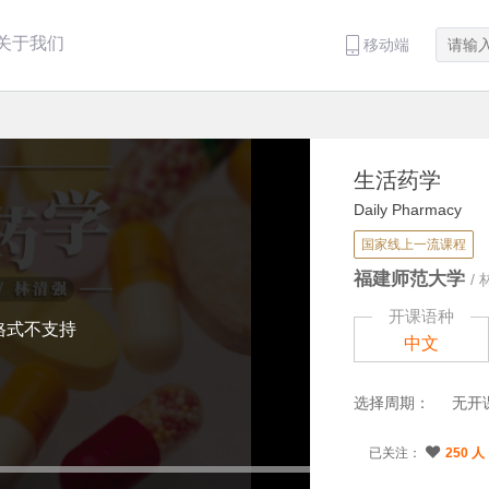
关于我们
移动端
生活药学
Daily Pharmacy
国家线上一流课程
福建师范大学
/
开课语种
格式不支持
中文
选择周期：
无开
已关注：
250 人