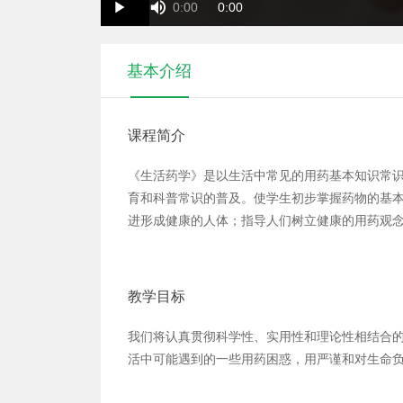
Duration
Current
0:00
0:00
Play
Time
Time
基本介绍
课程简介
《生活药学》是以生活中常见的用药基本知识常
育和科普常识的普及。使学生初步掌握药物的基
进形成健康的人体；指导人们树立健康的用药观
教学目标
我们将认真贯彻科学性、实用性和理论性相结合的
活中可能遇到的一些用药困惑，用严谨和对生命负