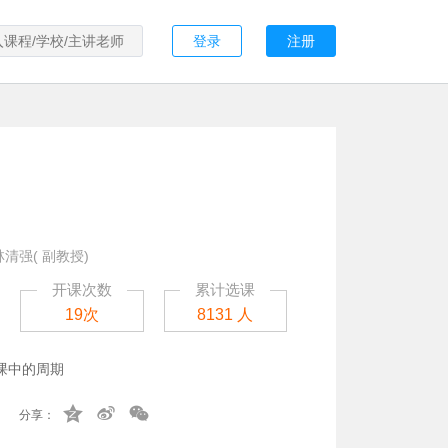
登录
注册
林清强( 副教授)
开课次数
累计选课
19次
8131 人
课中的周期
分享：